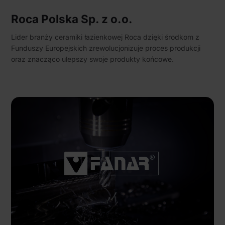
Roca Polska Sp. z o.o.
Lider branży ceramiki łazienkowej Roca dzięki środkom z
Funduszy Europejskich zrewolucjonizuje proces produkcji
oraz znacząco ulepszy swoje produkty końcowe.