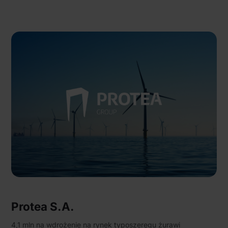
Protea S.A.
4,1 mln na wdrożenie na rynek typoszeregu żurawi