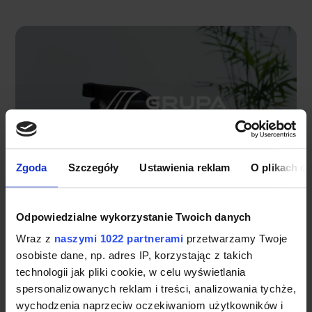
Zgoda
Szczegóły
Ustawienia reklam
O plikach c
Odpowiedzialne wykorzystanie Twoich danych
Wraz z
naszymi 1022 partnerami
przetwarzamy Twoje
osobiste dane, np. adres IP, korzystając z takich
Grupa Inco S.A.
technologii jak pliki cookie, w celu wyświetlania
spersonalizowanych reklam i treści, analizowania tychże,
2,5 mln na nową linię do produkcji butelek dla przemysłu
wychodzenia naprzeciw oczekiwaniom użytkowników i
spożywczego i chemii gospodarczej i przemysłowej