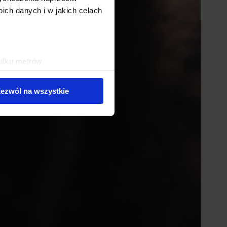
ch danych i w jakich celach
kilku metrów
ch (fingerprinting, czyli
ezwól na wszystkie
sne preferencje w
sekcji
j chwili.
ołecznościowe i analizować
artnerom społecznościowym,
anymi od Ciebie lub