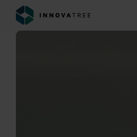
Przejdź
do
zawartości