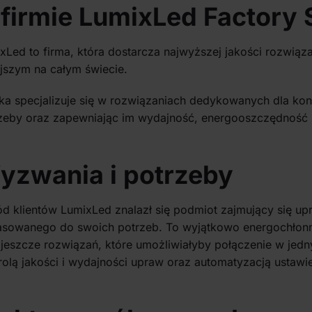
firmie LumixLed Factory S
xLed to firma, która dostarcza najwyższej jakości rozwiąz
jszym na całym świecie.
ka specjalizuje się w rozwiązaniach dedykowanych dla ko
zeby oraz zapewniając im wydajność, energooszczędność 
yzwania i potrzeby
d klientów LumixLed znalazł się podmiot zajmujący się u
sowanego do swoich potrzeb. To wyjątkowo energochłonna 
jeszcze rozwiązań, które umożliwiałyby połączenie w jed
rolą jakości i wydajności upraw oraz automatyzacją ustaw