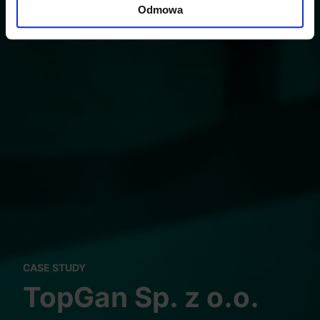
Dowiedz się więcej odnośnie tego, jak Twoje osobiste
Odmowa
dane są przetwarzane oraz ustaw własne preferencje w
sekcji szczegółów
. W Deklaracji plików cookie możesz
zmienić lub wycofać swoją zgodę w dowolnej chwili.
Wykorzystujemy pliki cookie do spersonalizowania treści
i reklam, aby oferować funkcje społecznościowe i
analizować ruch w naszej witrynie. Informacje o tym, jak
korzystasz z naszej witryny, udostępniamy partnerom
społecznościowym, reklamowym i analitycznym.
Partnerzy mogą połączyć te informacje z innymi danymi
otrzymanymi od Ciebie lub uzyskanymi podczas
korzystania z ich usług.
CASE STUDY
TopGan Sp. z o.o.