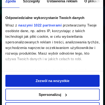
Zgoda
Szczegóły
Ustawienia reklam
O plikach c
Odpowiedzialne wykorzystanie Twoich danych
Wraz z
naszymi 1022 partnerami
przetwarzamy Twoje
osobiste dane, np. adres IP, korzystając z takich
technologii jak pliki cookie, w celu wyświetlania
spersonalizowanych reklam i treści, analizowania tychże,
wychodzenia naprzeciw oczekiwaniom użytkowników i
rozwoju produktów. Masz wybór odnośnie tego, kto
używa Twoich danych i w jakich celach to robi.
Jeśli wyrazisz na to zgodę, chcielibyśmy również:
Gromadzić dane dotyczące Twojej lokalizacji
Zezwól na wszystkie
geograficznej z dokładnością nawet do kilku metrów
Identyfikować Twoje urządzenie, aktywnie
analizując charakteryzującego je zbiory danych
Spersonalizuj
(fingerprinting, czyli wirtualny odcisk palca)