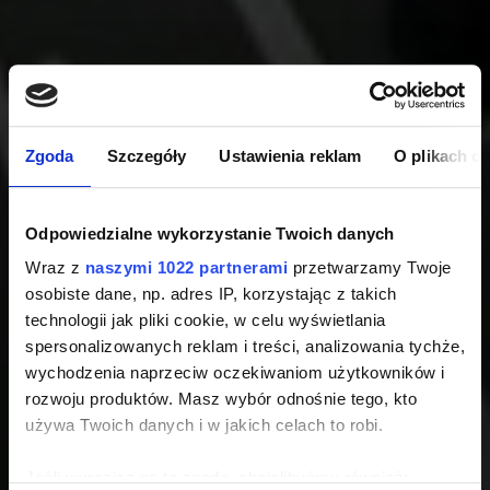
Zgoda
Szczegóły
Ustawienia reklam
O plikach c
Odpowiedzialne wykorzystanie Twoich danych
Wraz z
naszymi 1022 partnerami
przetwarzamy Twoje
osobiste dane, np. adres IP, korzystając z takich
technologii jak pliki cookie, w celu wyświetlania
spersonalizowanych reklam i treści, analizowania tychże,
wychodzenia naprzeciw oczekiwaniom użytkowników i
rozwoju produktów. Masz wybór odnośnie tego, kto
używa Twoich danych i w jakich celach to robi.
Jeśli wyrazisz na to zgodę, chcielibyśmy również: