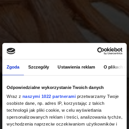
Zgoda
Szczegóły
Ustawienia reklam
O plikach c
Odpowiedzialne wykorzystanie Twoich danych
Wraz z
naszymi 1022 partnerami
przetwarzamy Twoje
osobiste dane, np. adres IP, korzystając z takich
technologii jak pliki cookie, w celu wyświetlania
spersonalizowanych reklam i treści, analizowania tychże,
wychodzenia naprzeciw oczekiwaniom użytkowników i