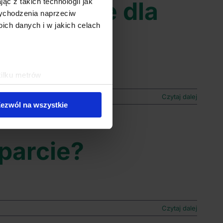
cjalizacje dla
ąc z takich technologii jak
 wychodzenia naprzeciw
ch danych i w jakich celach
kilku metrów
ch (fingerprinting, czyli
Czytaj dalej
ezwól na wszystkie
sne preferencje w
sekcji
j chwili.
sparcie?
ołecznościowe i analizować
artnerom społecznościowym,
anymi od Ciebie lub
Czytaj dalej