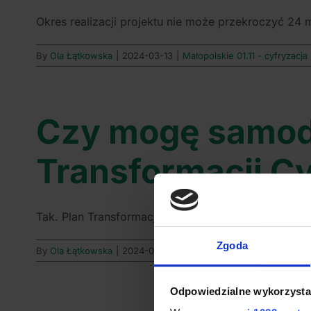
Okres realizacji projektu nie może przekroczyć 24 m
By
Ola Łątkowska
|
2024-03-13
|
Małopolskie 01.11 - cyfryzacja
Czy mogę samodz
Transformacji Cy
Tak. Plan Transformacji Cyfrowej może być sporzą
Zgoda
By
Ola Łątkowska
|
2024-03-13
|
Małopolskie 01.11 - cyfryzacja
Odpowiedzialne wykorzysta