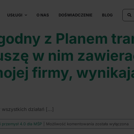
USŁUGI
O NAS
DOŚWIADCZENIE
BLOG
godny z Planem tra
uszę w nim zawiera
ojej firmy, wynikaj
 wszystkich działań [...]
Projekt
 i przemysł 4.0 dla MŚP
|
Możliwość komentowania
została wyłączona
ma