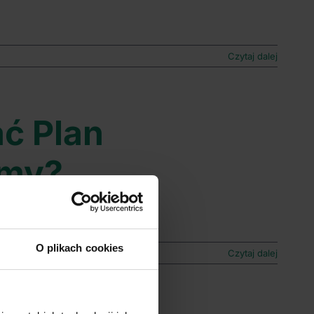
Czytaj dalej
ć Plan
rmy?
O plikach cookies
Czytaj dalej