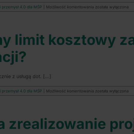
Ile
 i przemysł 4.0 dla MŚP
|
Możliwość komentowania
została wyłączona
projektów
jedna
firma
będzie
ny limit kosztowy 
mogła
złożyć
w
cji?
ramach
jednego
konkursu
1.11
nie z usługą dot. [...]
FEMP?
Czy
 i przemysł 4.0 dla MŚP
|
Możliwość komentowania
została wyłączona
jest
określony
limit
kosztowy
 zrealizowanie pro
za
wykonanie
Planu