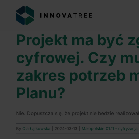
Przejdź
do
zawartości
Projekt ma być z
cyfrowej. Czy m
zakres potrzeb m
Planu?
Nie. Dopuszcza się, że projekt nie będzie realizował
By
Ola Łątkowska
|
2024-03-13
|
Małopolskie 01.11 - cyfryzacja