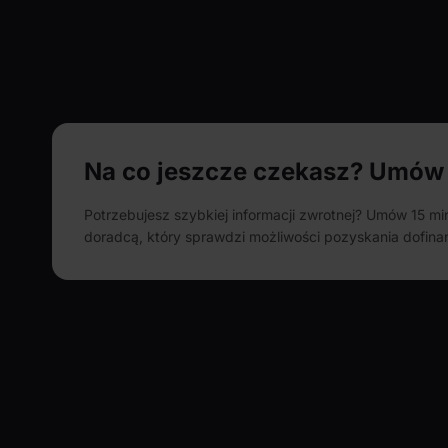
Na co jeszcze czekasz? Umów 
Potrzebujesz szybkiej informacji zwrotnej? Umów 15 m
doradcą, który sprawdzi możliwości pozyskania dofinan