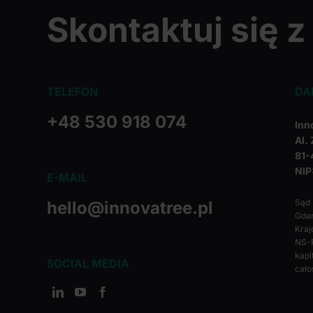
Skontaktuj się z
TELEFON
DA
+48 530 918 074
Inn
Al.
81-
NIP
E-MAIL
Sąd
hello@innovatree.pl
Gdań
Kraj
NS-
kapi
SOCIAL MEDIA
cało