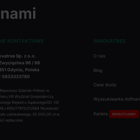
 nami
NE KONTAKTOWE
INNOVATREE
ovatree Sp. z o.o.
O nas
 Zwycięstwa 96 / 98
451 Gdynia, Polska
Blog
: 5833333780
Case study
 Rejonowy Gdańsk-Północ w
sku,VIII Wydział Gospodarczy
Wyszukiwarka dofina
owego Rejestru SądowegoGD. VIII
REJ.KRS/17870/21/564 Wysokość
Kariera
tału zakładowego: 50 000,00 zł w
REKRUTUJEMY
ści wpłacone.