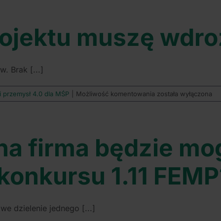
być
zgodny
z
ojektu muszę wdro
Planem
transformacji
cyfrowej.
Czy
. Brak [...]
muszę
w
nim
Czy
 i przemysł 4.0 dla MŚP
|
Możliwość komentowania
została wyłączona
zawierać
w
całkowity
ramach
zakres
projektu
potrzeb
muszę
dna firma będzie mo
mojej
wdrożyć
firmy,
innowację?
wynikający
konkursu 1.11 FEMP
z
tego
Planu?
we dzielenie jednego [...]