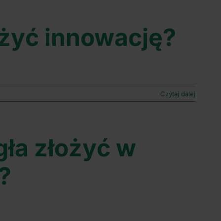
żyć innowację?
Czytaj dalej
gła złożyć w
?