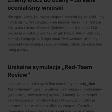
ocenialiśmy wnioski
Nie zgadujemy, jak myślą eksperci oceniający wnioski – my
nimi byliśmy. Współwłaściciele InnovaTree
(dr inż. Natalia
Kujawska i dr inż. Szymon Talbierz) ocenili łącznie
262
projekty
w instytucjach takich jak NCBR, PARP, BGK czy
Komisja Europejska
. Dzięki temu Twój wniosek piszemy z
perspektywy oceniającego, eliminując błędy, za które inni
tracą punkty.
Unikalna symulacja „Red-Team
Review”
Jako jedna z nielicznych firm stosujemy metodę
„Red-
Team Review”
. Zanim wyślemy Twój wniosek, poddajemy
go surowej, wewnętrznej symulacji oceny. Nasz zespół
celowo szuka w nim słabych punktów i „dziur”, aby je
naprawić, zanim zrobi to oficjalny ekspert. To próba
generalna, która drastycznie zwiększa Twoje szanse.