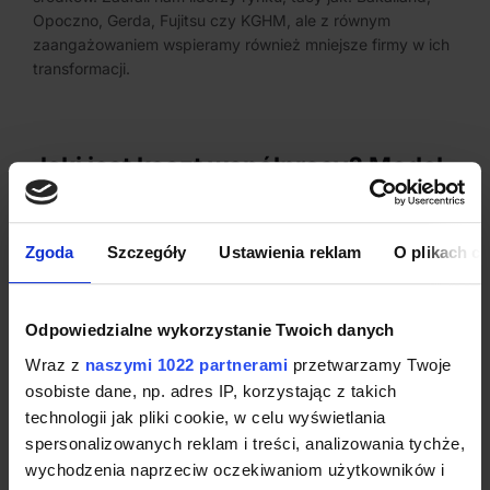
Opoczno, Gerda, Fujitsu czy KGHM, ale z równym
zaangażowaniem wspieramy również mniejsze firmy w ich
transformacji.
Jaki jest koszt współpracy? Model
„Success Fee”
Stawiamy na przejrzystość i wspólny cel. Nasze
Zgoda
Szczegóły
Ustawienia reklam
O plikach c
wynagrodzenie opieramy w dużej mierze na
premii za
sukces (Success Fee)
– zarabiamy wtedy, gdy Ty
otrzymujesz dotację. To gwarancja, że zrobimy wszystko,
Odpowiedzialne wykorzystanie Twoich danych
aby Twój projekt wygrał.
Dzięki temu modelowi masz
pewność, że nie przepalasz budżetu, a my jesteśmy
Wraz z
naszymi 1022 partnerami
przetwarzamy Twoje
zmotywowani, by walczyć o każdą złotówkę dla Twojej
osobiste dane, np. adres IP, korzystając z takich
firmy.
technologii jak pliki cookie, w celu wyświetlania
spersonalizowanych reklam i treści, analizowania tychże,
wychodzenia naprzeciw oczekiwaniom użytkowników i