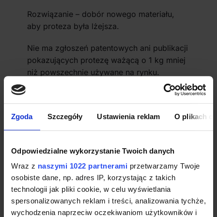
Rozwiązanie – dobór nowego materiału,
aby proteza była lżejsza.
Nie ma zgłoszeń patentowych ani publikacji
pokazujących protezę ważącą o 1 kg mniej
niż powszechnie używane na rynku.
Gromadzimy zespół specjalistów od
budowania protez oraz specjalistów ds.
materiałów. Dysponujemy laboratorium
Zgoda
Szczegóły
Ustawienia reklam
O plikach c
materiałowym, w którym znajdują się
wszelkie sprzęty do badań materiałowych –
ciężar, wytrzymałość, plastyczność
Odpowiedzialne wykorzystanie Twoich danych
materiałów. Dysponujemy również
Wraz z
naszymi 1022 partnerami
przetwarzamy Twoje
oprzyrządowaniem do budowy prototypu
osobiste dane, np. adres IP, korzystając z takich
nowej protezy. To oczywiście mało realne
technologii jak pliki cookie, w celu wyświetlania
problemy, ale pokazują jakie zagadnienia
spersonalizowanych reklam i treści, analizowania tychże,
muszą zostać rozpoznane, aby przystąpić
wychodzenia naprzeciw oczekiwaniom użytkowników i