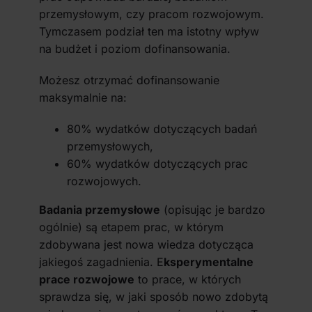
społecznościowym, reklamowym i analitycznym.
przemysłowym, czy pracom rozwojowym.
Partnerzy mogą połączyć te informacje z innymi danymi
Tymczasem podział ten ma istotny wpływ
otrzymanymi od Ciebie lub uzyskanymi podczas
na budżet i poziom dofinansowania.
korzystania z ich usług.
Możesz otrzymać dofinansowanie
maksymalnie na:
80% wydatków dotyczących badań
przemysłowych,
60% wydatków dotyczących prac
rozwojowych.
Badania przemysłowe
(opisując je bardzo
ogólnie) są etapem prac, w którym
zdobywana jest nowa wiedza dotycząca
jakiegoś zagadnienia. E
ksperymentalne
prace rozwojowe
to prace, w których
sprawdza się, w jaki sposób nowo zdobytą