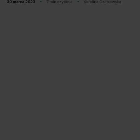
30 marca 2023
7 min czytania
Karolina Czaplewska