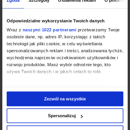
Zgoda
Szczegóły
Ustawienia reklam
O plikach c
wskazanych rekomendacji,
koncepcji i charakterystyki rozwiązań
Odpowiedzialne wykorzystanie Twoich danych
technicznych umożliwiających
wdrażanie rekomendacji.
Wraz z
naszymi 1022 partnerami
przetwarzamy Twoje
osobiste dane, np. adres IP, korzystając z takich
Należy podkreślić, że wprowadzono
technologii jak pliki cookie, w celu wyświetlania
warunek dostępu do środków z kredytu
spersonalizowanych reklam i treści, analizowania tychże,
ekologicznego, który mówi, że efektem
wychodzenia naprzeciw oczekiwaniom użytkowników i
realizacji planowanego przedsięwzięcia jest
rozwoju produktów. Masz wybór odnośnie tego, kto
osiągnięcie minimum 30% progu
używa Twoich danych i w jakich celach to robi.
oszczędności energii względem wartości
początkowej.
Jeśli wyrazisz na to zgodę, chcielibyśmy również:
Gromadzić dane dotyczące Twojej lokalizacji
Kto wykonuje
Zezwól na wszystkie
geograficznej z dokładnością nawet do kilku metrów
audyt
Identyfikować Twoje urządzenie, aktywnie
analizując charakteryzującego je zbiory danych
Spersonalizuj
efektywności
(fingerprinting, czyli wirtualny odcisk palca)
Dowiedz się więcej odnośnie tego, jak Twoje osobiste