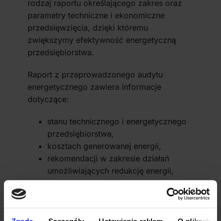
rodzaj raportu określającego zakres oraz
parametry techniczne i ekonomiczne
przedsięwzięcia, dzięki któremu
zwiększymy efektywność energetyczną
przedsiębiorstwa.
Raport z przeprowadzonego audytu
energetycznego zawiera informacje
dotyczące:
stanu technicznego i energetycznego
przedsiębiorstwa,
kosztach generowanej energii,
rekomendacji w zakresie działań
umożliwiających redukcję energii,
wydatków wynikających z
rekomendacji działań,
zdefiniowania wymiernych korzyści
energetycznych w wyniku wdrożenia