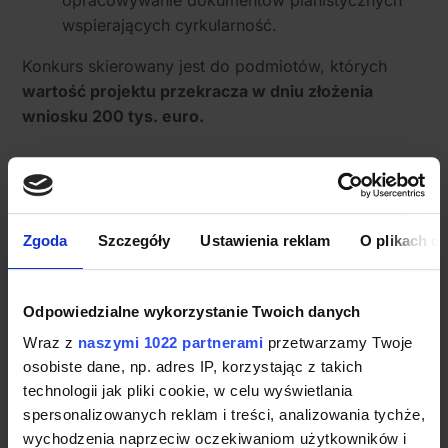
wspierających cyrkularność.
Konkurs skierowany jest do podmiotów, których
wartość projektu przekracza w dniu złożenia
wniosku 200 tys. euro.
Zgoda
Szczegóły
Ustawienia reklam
O plikach c
Odpowiedzialne wykorzystanie Twoich danych
Wraz z
naszymi 1022 partnerami
przetwarzamy Twoje
osobiste dane, np. adres IP, korzystając z takich
technologii jak pliki cookie, w celu wyświetlania
spersonalizowanych reklam i treści, analizowania tychże,
wychodzenia naprzeciw oczekiwaniom użytkowników i