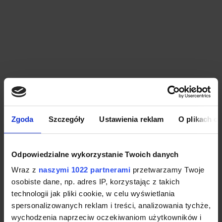
Zgoda
Szczegóły
Ustawienia reklam
O plikach c
Odpowiedzialne wykorzystanie Twoich danych
Wraz z
naszymi 1022 partnerami
przetwarzamy Twoje
osobiste dane, np. adres IP, korzystając z takich
technologii jak pliki cookie, w celu wyświetlania
spersonalizowanych reklam i treści, analizowania tychże,
wychodzenia naprzeciw oczekiwaniom użytkowników i