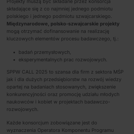
Projekty muszą być składane przez konsorcja
społecznościowym, reklamowym i analitycznym.
składające się z co najmniej jednego podmiotu
Partnerzy mogą połączyć te informacje z innymi danymi
polskiego i jednego podmiotu szwajcarskiego.
otrzymanymi od Ciebie lub uzyskanymi podczas
Międzynarodowe, polsko-szwajcarskie projekty
korzystania z ich usług.
mogą otrzymać dofinansowanie na realizację
kluczowych elementów procesu badawczego, tj.:
badań przemysłowych,
eksperymentalnych prac rozwojowych.
SPPW CALL 2025 to szansa dla firm z sektora MŚP
jak i dla dużych przedsiębiorstw na rozwój wiedzy
opartej na badaniach stosowanych, zwiększenie
konkurencyjności oraz promocję udziału młodych
naukowców i kobiet w projektach badawczo-
rozwojowych.
Każde konsorcjum zobowiązane jest do
wyznaczenia Operatora Komponentu Programu