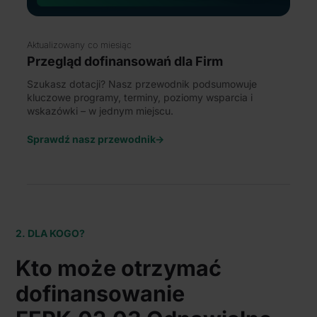
społecznościowym, reklamowym i analitycznym.
Partnerzy mogą połączyć te informacje z innymi danymi
otrzymanymi od Ciebie lub uzyskanymi podczas
Aktualizowany co miesiąc
korzystania z ich usług.
Przegląd dofinansowań
dla Firm
Szukasz dotacji? Nasz przewodnik podsumowuje
kluczowe programy, terminy, poziomy wsparcia i
wskazówki – w jednym miejscu.
Sprawdź nasz przewodnik->
2. DLA KOGO?
Kto może otrzymać
dofinansowanie