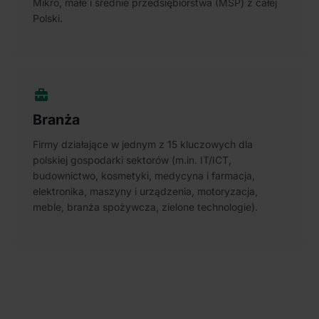
Mikro, małe i średnie przedsiębiorstwa (MŚP) z całej
społecznościowym, reklamowym i analitycznym.
Polski.
Partnerzy mogą połączyć te informacje z innymi danymi
otrzymanymi od Ciebie lub uzyskanymi podczas
korzystania z ich usług.
Branża
Firmy działające w jednym z 15 kluczowych dla
polskiej gospodarki sektorów (m.in. IT/ICT,
budownictwo, kosmetyki, medycyna i farmacja,
elektronika, maszyny i urządzenia, motoryzacja,
meble, branża spożywcza, zielone technologie).