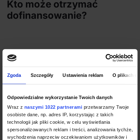
Kto może otrzymać
dofinansowanie?
Zgoda
Szczegóły
Ustawienia reklam
O plikach c
Odpowiedzialne wykorzystanie Twoich danych
Wraz z
naszymi 1022 partnerami
przetwarzamy Twoje
osobiste dane, np. adres IP, korzystając z takich
technologii jak pliki cookie, w celu wyświetlania
spersonalizowanych reklam i treści, analizowania tychże,
wychodzenia naprzeciw oczekiwaniom użytkowników i