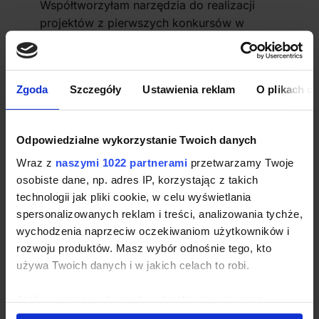
Współtworzyłam narzędzia do realizacji
projektów z pierwszych konkursów w
ramach funduszy unijnych. W trakcie
działalności profesjonalnej wspierałam
również opracowywanie Krajowych
Zgoda
Szczegóły
Ustawienia reklam
O plikach c
Inteligentnych Specjalizacji i pierwsze
inicjatywy na cele wdrażania tzw. Zielonych
Zamówień.
Odpowiedzialne wykorzystanie Twoich danych
Wraz z
naszymi 1022 partnerami
przetwarzamy Twoje
osobiste dane, np. adres IP, korzystając z takich
technologii jak pliki cookie, w celu wyświetlania
spersonalizowanych reklam i treści, analizowania tychże,
wychodzenia naprzeciw oczekiwaniom użytkowników i
rozwoju produktów. Masz wybór odnośnie tego, kto
używa Twoich danych i w jakich celach to robi.
Jeśli wyrazisz na to zgodę, chcielibyśmy również: