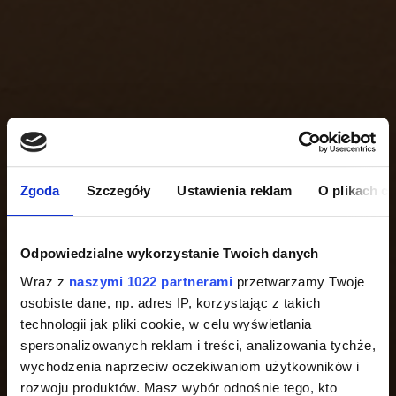
Zgoda
Szczegóły
Ustawienia reklam
O plikach c
Odpowiedzialne wykorzystanie Twoich danych
Wraz z
naszymi 1022 partnerami
przetwarzamy Twoje
osobiste dane, np. adres IP, korzystając z takich
technologii jak pliki cookie, w celu wyświetlania
spersonalizowanych reklam i treści, analizowania tychże,
wychodzenia naprzeciw oczekiwaniom użytkowników i
rozwoju produktów. Masz wybór odnośnie tego, kto