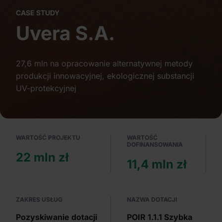
Partnerzy mogą połączyć te informacje z innymi danymi
CASE STUDY
otrzymanymi od Ciebie lub uzyskanymi podczas
Uvera S.A.
korzystania z ich usług.
27,6 mln na opracowanie alternatywnej metody
produkcji innowacyjnej, ekologicznej substancji
UV-protekcyjnej
WARTOŚĆ PROJEKTU
WARTOŚĆ
DOFINANSOWANIA
22 mln zł
11,4 mln zł
ZAKRES USŁUG
NAZWA DOTACJI
Pozyskiwanie dotacji
POIR 1.1.1 Szybka