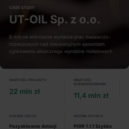
Partnerzy mogą połączyć te informacje z innymi danymi
CASE STUDY
otrzymanymi od Ciebie lub uzyskanymi podczas
UT-OIL Sp. z o.o.
korzystania z ich usług.
8 mln na wdrożenie wyników prac badawczo-
rozwojowych nad innowacyjnym sposobem
cynkowania alkaicznego wyrobów metalowych
WARTOŚĆ PROJEKTU
WARTOŚĆ
DOFINANSOWANIA
22 mln zł
11,4 mln zł
ZAKRES USŁUG
NAZWA DOTACJI
Pozyskiwanie dotacji
POIR 1.1.1 Szybka