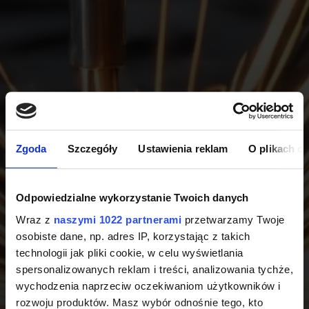
Zgoda
Szczegóły
Ustawienia reklam
O plikach c
Odpowiedzialne wykorzystanie Twoich danych
Wraz z
naszymi 1022 partnerami
przetwarzamy Twoje
osobiste dane, np. adres IP, korzystając z takich
technologii jak pliki cookie, w celu wyświetlania
spersonalizowanych reklam i treści, analizowania tychże,
wychodzenia naprzeciw oczekiwaniom użytkowników i
rozwoju produktów. Masz wybór odnośnie tego, kto