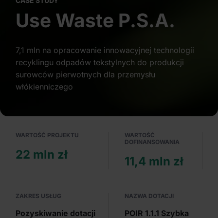
CASE STUDY
Partnerzy mogą połączyć te informacje z innymi danymi
Use Waste P.S.A.
otrzymanymi od Ciebie lub uzyskanymi podczas
korzystania z ich usług.
7,1 mln na opracowanie innowacyjnej technologii
recyklingu odpadów tekstylnych do produkcji
surowców pierwotnych dla przemysłu
włókienniczego
WARTOŚĆ PROJEKTU
WARTOŚĆ
DOFINANSOWANIA
22 mln zł
11,4 mln zł
ZAKRES USŁUG
NAZWA DOTACJI
Pozyskiwanie dotacji
POIR 1.1.1 Szybka