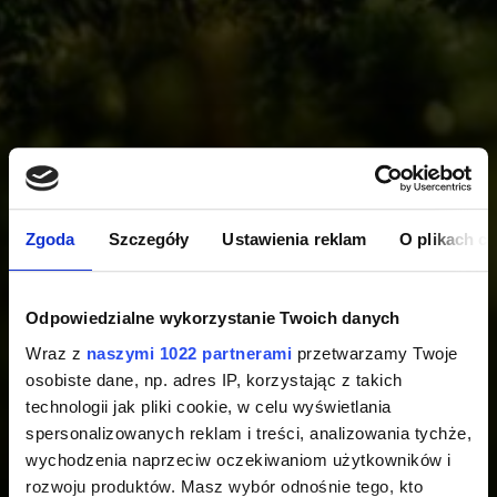
Zgoda
Szczegóły
Ustawienia reklam
O plikach c
Odpowiedzialne wykorzystanie Twoich danych
Wraz z
naszymi 1022 partnerami
przetwarzamy Twoje
osobiste dane, np. adres IP, korzystając z takich
technologii jak pliki cookie, w celu wyświetlania
spersonalizowanych reklam i treści, analizowania tychże,
wychodzenia naprzeciw oczekiwaniom użytkowników i
rozwoju produktów. Masz wybór odnośnie tego, kto