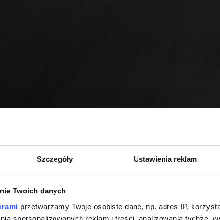
Szczegóły
Ustawienia reklam
nie Twoich danych
erami
przetwarzamy Twoje osobiste dane, np. adres IP, korzystaj
lania spersonalizowanych reklam i treści, analizowania tychże,