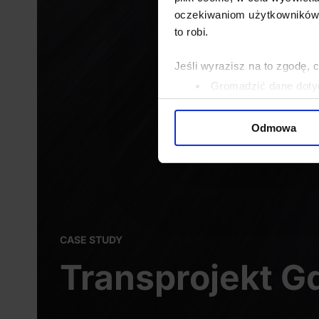
oczekiwaniom użytkowników i
to robi.
Jeśli wyrazisz na to zgodę, 
Gromadzić dane dotyc
Identyfikować Twoje u
wirtualny odcisk palca)
Odmowa
Dowiedz się więcej odnośnie
szczegółów
. W Deklaracji 
Wykorzystujemy pliki cookie 
ruch w naszej witrynie. Inf
reklamowym i analitycznym. 
CASE STUDY
uzyskanymi podczas korzysta
Transprojekt Gd