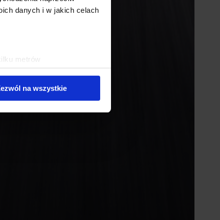
ch danych i w jakich celach
kilku metrów
ch (fingerprinting, czyli
ezwól na wszystkie
sne preferencje w
sekcji
j chwili.
ołecznościowe i analizować
artnerom społecznościowym,
anymi od Ciebie lub