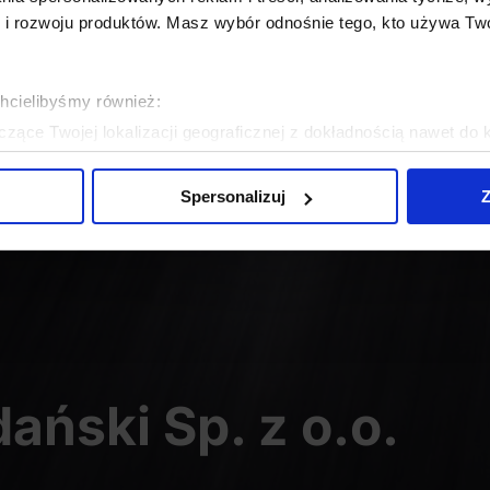
 rozwoju produktów. Masz wybór odnośnie tego, kto używa Twoi
chcielibyśmy również:
zące Twojej lokalizacji geograficznej z dokładnością nawet do 
rządzenie, aktywnie analizując charakteryzującego je zbiory dany
Spersonalizuj
Z
 tego, jak Twoje osobiste dane są przetwarzane oraz ustaw wła
plików cookie możesz zmienić lub wycofać swoją zgodę w dowolne
do spersonalizowania treści i reklam, aby oferować funkcje sp
ormacje o tym, jak korzystasz z naszej witryny, udostępniamy p
Partnerzy mogą połączyć te informacje z innymi danymi otrzym
nia z ich usług.
ański Sp. z o.o.