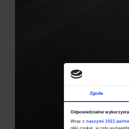
Zgoda
Odpowiedzialne wykorzysta
Wraz z
naszymi 1022 partn
pliki cookie, w celu wyświet