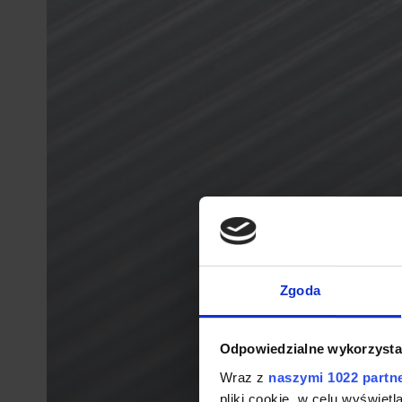
Zgoda
Odpowiedzialne wykorzysta
Wraz z
naszymi 1022 partn
pliki cookie, w celu wyświet