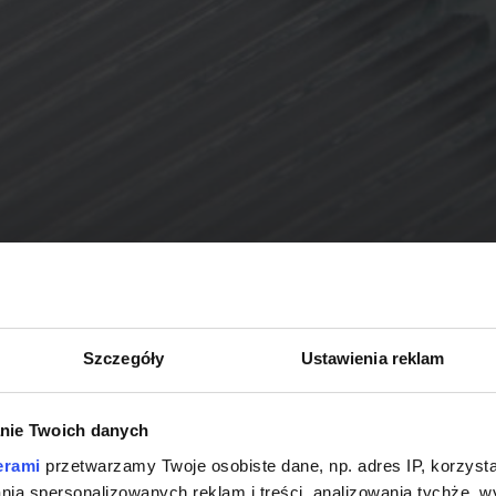
Szczegóły
Ustawienia reklam
nie Twoich danych
erami
przetwarzamy Twoje osobiste dane, np. adres IP, korzystaj
lania spersonalizowanych reklam i treści, analizowania tychże,