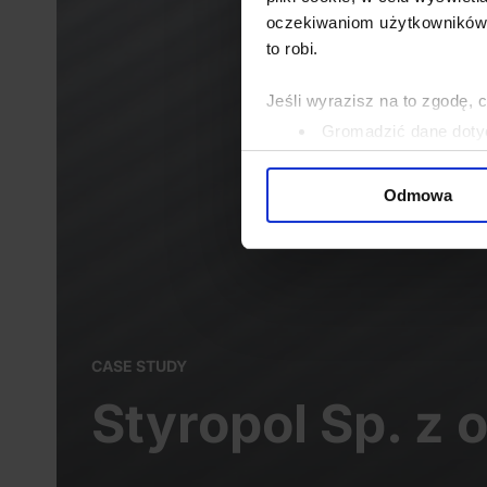
oczekiwaniom użytkowników i
to robi.
Jeśli wyrazisz na to zgodę, 
Gromadzić dane dotyc
Identyfikować Twoje u
wirtualny odcisk palca)
Odmowa
Dowiedz się więcej odnośnie
szczegółów
. W Deklaracji 
Wykorzystujemy pliki cookie 
ruch w naszej witrynie. Inf
reklamowym i analitycznym. 
CASE STUDY
uzyskanymi podczas korzysta
Styropol Sp. z o