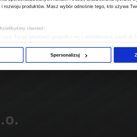
 rozwoju produktów. Masz wybór odnośnie tego, kto używa Twoi
chcielibyśmy również:
zące Twojej lokalizacji geograficznej z dokładnością nawet do 
rządzenie, aktywnie analizując charakteryzującego je zbiory dany
Spersonalizuj
Z
 tego, jak Twoje osobiste dane są przetwarzane oraz ustaw wła
plików cookie możesz zmienić lub wycofać swoją zgodę w dowolne
do spersonalizowania treści i reklam, aby oferować funkcje sp
ormacje o tym, jak korzystasz z naszej witryny, udostępniamy p
Partnerzy mogą połączyć te informacje z innymi danymi otrzym
nia z ich usług.
.o.