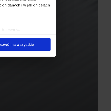
ch danych i w jakich celach
kilku metrów
ch (fingerprinting, czyli
ezwól na wszystkie
sne preferencje w
sekcji
j chwili.
ołecznościowe i analizować
artnerom społecznościowym,
anymi od Ciebie lub