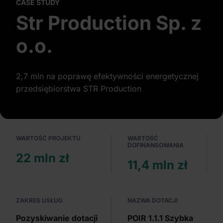
CASE STUDY
Partnerzy mogą połączyć te informacje z innymi danymi
otrzymanymi od Ciebie lub uzyskanymi podczas
Str Production Sp. z
korzystania z ich usług.
o.o.
2,7 mln na poprawę efektywności energetycznej
przedsiębiorstwa STR Production
WARTOŚĆ PROJEKTU
WARTOŚĆ
DOFINANSOWANIA
22 mln zł
11,4 mln zł
ZAKRES USŁUG
NAZWA DOTACJI
Pozyskiwanie dotacji
POIR 1.1.1 Szybka