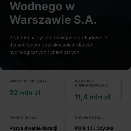
Wodnego w
Partnerzy mogą połączyć te informacje z innymi danymi
otrzymanymi od Ciebie lub uzyskanymi podczas
Warszawie S.A.
korzystania z ich usług.
22,5 mln na system nawigacji śródlądowej z
dynamicznym pozyskiwaniem danych
hydrologicznych i chemicznych
WARTOŚĆ PROJEKTU
WARTOŚĆ
DOFINANSOWANIA
22 mln zł
11,4 mln zł
ZAKRES USŁUG
NAZWA DOTACJI
Pozyskiwanie dotacji
POIR 1.1.1 Szybka