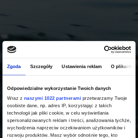
Zgoda
Szczegóły
Ustawienia reklam
O plikach c
Odpowiedzialne wykorzystanie Twoich danych
Wraz z
naszymi 1022 partnerami
przetwarzamy Twoje
osobiste dane, np. adres IP, korzystając z takich
technologii jak pliki cookie, w celu wyświetlania
spersonalizowanych reklam i treści, analizowania tychże,
wychodzenia naprzeciw oczekiwaniom użytkowników i
rozwoju produktów. Masz wybór odnośnie tego, kto