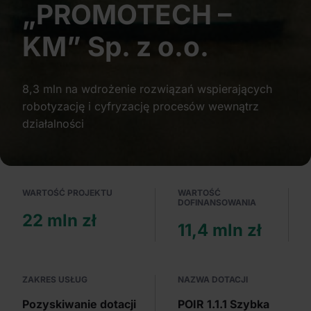
„PROMOTECH –
Partnerzy mogą połączyć te informacje z innymi danymi
otrzymanymi od Ciebie lub uzyskanymi podczas
KM” Sp. z o.o.
korzystania z ich usług.
8,3 mln na wdrożenie rozwiązań wspierających
robotyzację i cyfryzację procesów wewnątrz
działalności
WARTOŚĆ PROJEKTU
WARTOŚĆ
DOFINANSOWANIA
22 mln zł
11,4 mln zł
ZAKRES USŁUG
NAZWA DOTACJI
Pozyskiwanie dotacji
POIR 1.1.1 Szybka