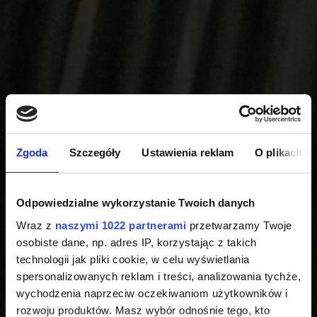
Zgoda
Szczegóły
Ustawienia reklam
O plikach c
Odpowiedzialne wykorzystanie Twoich danych
Wraz z
naszymi 1022 partnerami
przetwarzamy Twoje
osobiste dane, np. adres IP, korzystając z takich
technologii jak pliki cookie, w celu wyświetlania
spersonalizowanych reklam i treści, analizowania tychże,
wychodzenia naprzeciw oczekiwaniom użytkowników i
rozwoju produktów. Masz wybór odnośnie tego, kto