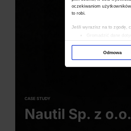
oczekiwaniom użytkowników i
to robi.
Jeśli wyrazisz na to zgodę, 
Gromadzić dane dotyc
Identyfikować Twoje u
wirtualny odcisk palca)
Odmowa
Dowiedz się więcej odnośnie
szczegółów
. W Deklaracji 
Wykorzystujemy pliki cookie 
ruch w naszej witrynie. Inf
reklamowym i analitycznym. 
CASE STUDY
uzyskanymi podczas korzysta
Nautil Sp. z o.o