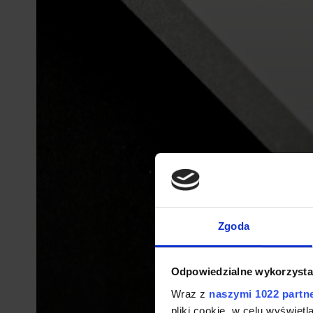
Zgoda
Odpowiedzialne wykorzysta
Wraz z
naszymi 1022 partn
pliki cookie, w celu wyświet