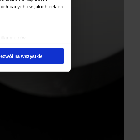
ch danych i w jakich celach
kilku metrów
ch (fingerprinting, czyli
ezwól na wszystkie
sne preferencje w
sekcji
j chwili.
ołecznościowe i analizować
artnerom społecznościowym,
anymi od Ciebie lub