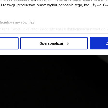
 rozwoju produktów. Masz wybór odnośnie tego, kto używa Twoi
chcielibyśmy również:
zące Twojej lokalizacji geograficznej z dokładnością nawet do 
rządzenie, aktywnie analizując charakteryzującego je zbiory dany
Spersonalizuj
Z
 tego, jak Twoje osobiste dane są przetwarzane oraz ustaw wła
plików cookie możesz zmienić lub wycofać swoją zgodę w dowolne
do spersonalizowania treści i reklam, aby oferować funkcje sp
ormacje o tym, jak korzystasz z naszej witryny, udostępniamy p
Partnerzy mogą połączyć te informacje z innymi danymi otrzym
nia z ich usług.
.