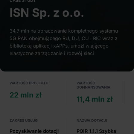
CASE STUDY
Partnerzy mogą połączyć te informacje z innymi danymi
ISN Sp. z o.o.
otrzymanymi od Ciebie lub uzyskanymi podczas
korzystania z ich usług.
34,7 mln na opracowanie kompletnego systemu
5G RAN obejmującego RU, DU, CU i RIC wraz z
biblioteką aplikacji xAPPs, umożliwiającego
elastyczne zarządzanie i rozwój sieci
WARTOŚĆ PROJEKTU
WARTOŚĆ
DOFINANSOWANIA
22 mln zł
11,4 mln zł
ZAKRES USŁUG
NAZWA DOTACJI
Pozyskiwanie dotacji
POIR 1.1.1 Szybka