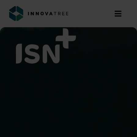
Przejdź
do
Toggl
zawartości
Navig
ZNAJDŹ DOTACJE
USŁUGI
O NAS
DOŚWIADCZENIE
BLOG
BEZPŁATNA KONSULTACJA