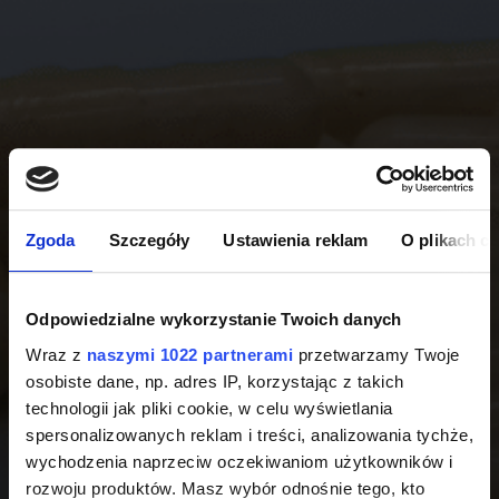
Zgoda
Szczegóły
Ustawienia reklam
O plikach c
Odpowiedzialne wykorzystanie Twoich danych
Wraz z
naszymi 1022 partnerami
przetwarzamy Twoje
osobiste dane, np. adres IP, korzystając z takich
technologii jak pliki cookie, w celu wyświetlania
spersonalizowanych reklam i treści, analizowania tychże,
wychodzenia naprzeciw oczekiwaniom użytkowników i
rozwoju produktów. Masz wybór odnośnie tego, kto