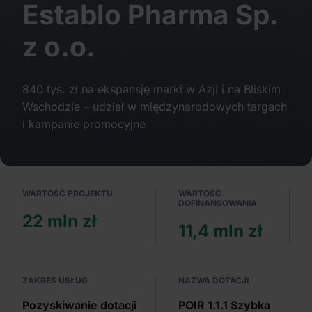
Establo Pharma Sp.
Partnerzy mogą połączyć te informacje z innymi danymi
otrzymanymi od Ciebie lub uzyskanymi podczas
z o.o.
korzystania z ich usług.
840 tys. zł na ekspansję marki w Azji i na Bliskim
Wschodzie – udział w międzynarodowych targach
i kampanie promocyjne
WARTOŚĆ PROJEKTU
WARTOŚĆ
DOFINANSOWANIA
22 mln zł
11,4 mln zł
ZAKRES USŁUG
NAZWA DOTACJI
Pozyskiwanie dotacji
POIR 1.1.1 Szybka