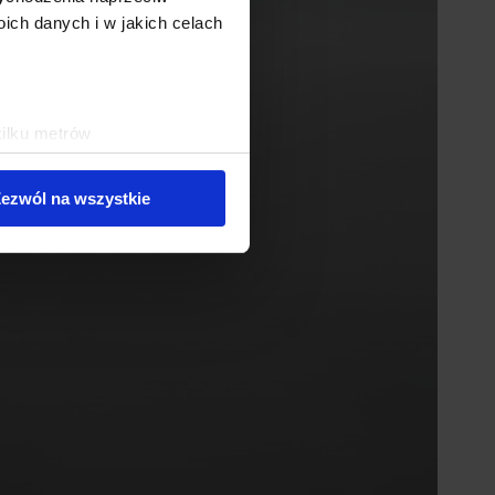
ch danych i w jakich celach
kilku metrów
ch (fingerprinting, czyli
ezwól na wszystkie
sne preferencje w
sekcji
j chwili.
ołecznościowe i analizować
artnerom społecznościowym,
anymi od Ciebie lub