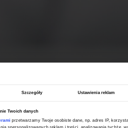
Szczegóły
Ustawienia reklam
nie Twoich danych
erami
przetwarzamy Twoje osobiste dane, np. adres IP, korzystaj
lania spersonalizowanych reklam i treści, analizowania tychże,