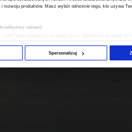
 rozwoju produktów. Masz wybór odnośnie tego, kto używa Twoi
chcielibyśmy również:
zące Twojej lokalizacji geograficznej z dokładnością nawet do 
rządzenie, aktywnie analizując charakteryzującego je zbiory dany
Spersonalizuj
Z
 tego, jak Twoje osobiste dane są przetwarzane oraz ustaw wła
plików cookie możesz zmienić lub wycofać swoją zgodę w dowolne
do spersonalizowania treści i reklam, aby oferować funkcje sp
ormacje o tym, jak korzystasz z naszej witryny, udostępniamy p
Partnerzy mogą połączyć te informacje z innymi danymi otrzym
nia z ich usług.