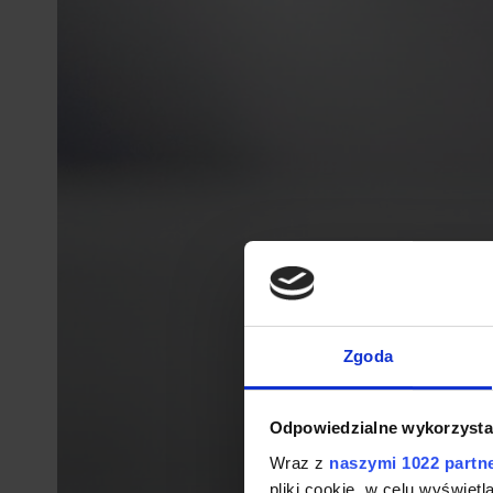
Zgoda
Odpowiedzialne wykorzysta
Wraz z
naszymi 1022 partn
pliki cookie, w celu wyświet