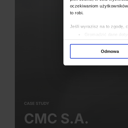
oczekiwaniom użytkowników i
to robi.
Jeśli wyrazisz na to zgodę, 
Gromadzić dane dotyc
Identyfikować Twoje u
wirtualny odcisk palca)
Odmowa
Dowiedz się więcej odnośnie
szczegółów
. W Deklaracji 
Wykorzystujemy pliki cookie 
ruch w naszej witrynie. Inf
reklamowym i analitycznym. 
uzyskanymi podczas korzysta
CASE STUDY
CMC S.A.