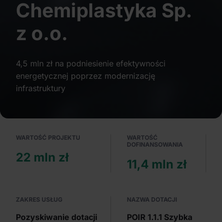
Chemiplastyka Sp.
Partnerzy mogą połączyć te informacje z innymi danymi
otrzymanymi od Ciebie lub uzyskanymi podczas
z o.o.
korzystania z ich usług.
4,5 mln zł na podniesienie efektywności
energetycznej poprzez modernizację
infrastruktury
WARTOŚĆ PROJEKTU
WARTOŚĆ
DOFINANSOWANIA
22 mln zł
11,4 mln zł
ZAKRES USŁUG
NAZWA DOTACJI
Pozyskiwanie dotacji
POIR 1.1.1 Szybka