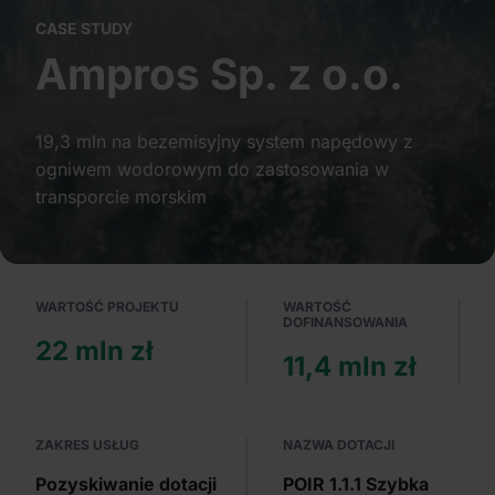
Partnerzy mogą połączyć te informacje z innymi danymi
CASE STUDY
otrzymanymi od Ciebie lub uzyskanymi podczas
Ampros Sp. z o.o.
korzystania z ich usług.
19,3 mln na bezemisyjny system napędowy z
ogniwem wodorowym do zastosowania w
transporcie morskim
WARTOŚĆ PROJEKTU
WARTOŚĆ
DOFINANSOWANIA
22 mln zł
11,4 mln zł
ZAKRES USŁUG
NAZWA DOTACJI
Pozyskiwanie dotacji
POIR 1.1.1 Szybka