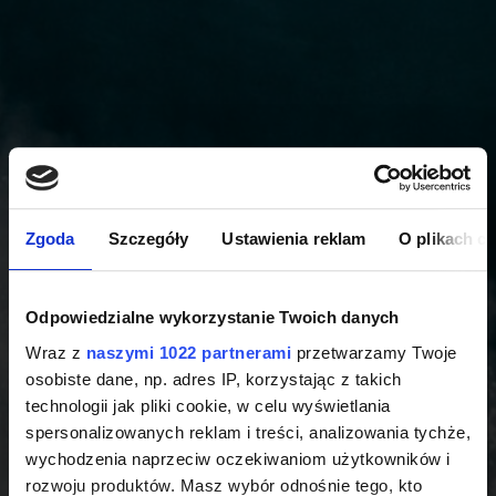
Zgoda
Szczegóły
Ustawienia reklam
O plikach c
Odpowiedzialne wykorzystanie Twoich danych
Wraz z
naszymi 1022 partnerami
przetwarzamy Twoje
osobiste dane, np. adres IP, korzystając z takich
technologii jak pliki cookie, w celu wyświetlania
spersonalizowanych reklam i treści, analizowania tychże,
wychodzenia naprzeciw oczekiwaniom użytkowników i
rozwoju produktów. Masz wybór odnośnie tego, kto