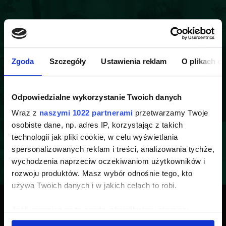
Zgoda
Szczegóły
Ustawienia reklam
O plikach c
Odpowiedzialne wykorzystanie Twoich danych
Wraz z
naszymi 1022 partnerami
przetwarzamy Twoje
osobiste dane, np. adres IP, korzystając z takich
technologii jak pliki cookie, w celu wyświetlania
spersonalizowanych reklam i treści, analizowania tychże,
wychodzenia naprzeciw oczekiwaniom użytkowników i
rozwoju produktów. Masz wybór odnośnie tego, kto
używa Twoich danych i w jakich celach to robi.
Umów bezpłatną
Jeśli wyrazisz na to zgodę, chcielibyśmy również:
Gromadzić dane dotyczące Twojej lokalizacji