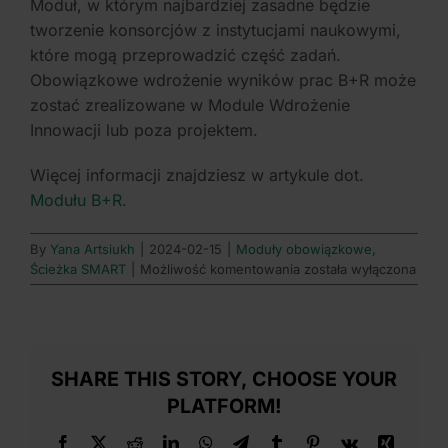
Moduł, w którym najbardziej zasadne będzie
tworzenie konsorcjów z instytucjami naukowymi,
które mogą przeprowadzić część zadań.
Obowiązkowe wdrożenie wyników prac B+R może
zostać zrealizowane w Module Wdrożenie
Innowacji lub poza projektem.
Więcej informacji znajdziesz w artykule dot.
Modułu B+R.
By
Yana Artsiukh
|
2024-02-15
|
Moduły obowiązkowe
,
Na
Ścieżka SMART
|
Możliwość komentowania
została wyłączona
czym
polega
moduł
badawczo-
rozwojowy?
SHARE THIS STORY, CHOOSE YOUR
Jakie
PLATFORM!
koszty
mogę
Facebook
X
Reddit
LinkedIn
WhatsApp
Telegram
Tumblr
Pinterest
Vk
Xing