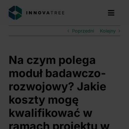
Przejdź
do
Toggl
zawartości
Navig
Poprzedni
Kolejny
ZNAJDŹ DOTACJE
USŁUGI
Na czym polega
O NAS
moduł badawczo-
rozwojowy? Jakie
DOŚWIADCZENIE
koszty mogę
BLOG
kwalifikować w
BEZPŁATNA KONSULTACJA
ramach projektu w