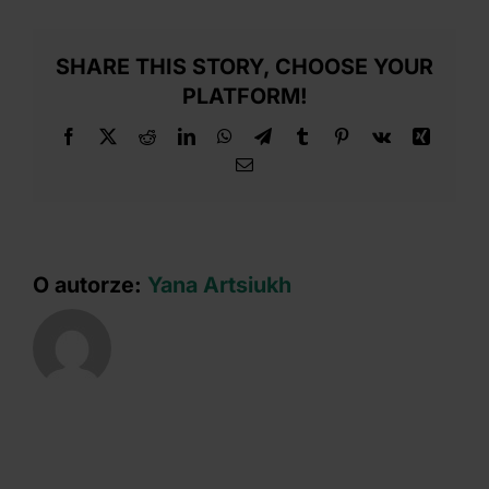
modułowy?
SHARE THIS STORY, CHOOSE YOUR
PLATFORM!
Facebook
X
Reddit
LinkedIn
WhatsApp
Telegram
Tumblr
Pinterest
Vk
Xing
Email
O autorze:
Yana Artsiukh