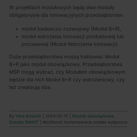
W projektach modułowych będą dwa moduły
obligatoryjne dla innowacyjnych przedsiębiorstw:
moduł badawczo-rozwojowy (Moduł B+R),
moduł wdrożenia innowacji produktowej lub
procesowej (Moduł Wdrożenie Innowacji).
Duże przedsiębiorstwa muszą traktować Moduł
B+R jako moduł obowiązkowy. Przedsiębiorstwa
MŚP mogą wybrać, czy Modułem obowiązkowym
będzie dla nich Moduł B+R czy wdrożeniowy, czy
też zrealizują oba.
By
Yana Artsiukh
|
2024-02-15
|
Moduły obowiązkowe
,
Czym
Ścieżka SMART
|
Możliwość komentowania
została wyłączona
jest
projekt