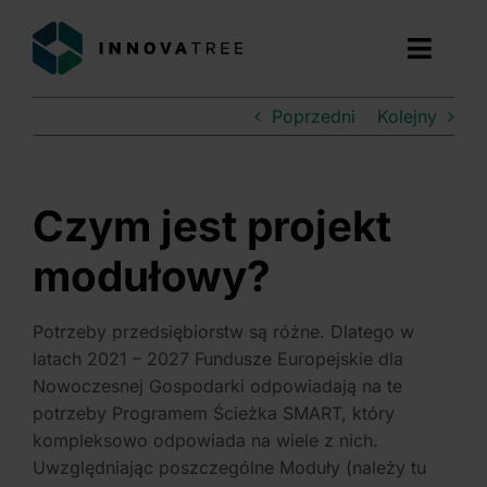
Przejdź
do
Toggl
zawartości
Navig
Poprzedni
Kolejny
ZNAJDŹ DOTACJE
USŁUGI
Czym jest projekt
O NAS
modułowy?
DOŚWIADCZENIE
Potrzeby przedsiębiorstw są różne. Dlatego w
latach 2021 – 2027 Fundusze Europejskie dla
BLOG
Nowoczesnej Gospodarki odpowiadają na te
potrzeby Programem Ścieżka SMART, który
BEZPŁATNA KONSULTACJA
kompleksowo odpowiada na wiele z nich.
Uwzględniając poszczególne Moduły (należy tu