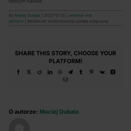
naszym kanale.
By
Maciej Dukata
|
2023-12-20
|
webinar ond
Na
demand
|
Możliwość komentowania
została wyłączona
jakiej
platformie
będzie
dostępny
ten
SHARE THIS STORY, CHOOSE YOUR
webinar?
PLATFORM!
Facebook
X
Reddit
LinkedIn
WhatsApp
Telegram
Tumblr
Pinterest
Vk
Xing
Email
O autorze:
Maciej Dukata