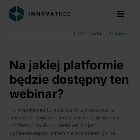
Przejdź
do
Toggl
zawartości
Navig
Poprzedni
Kolejny
ZNAJDŹ DOTACJE
USŁUGI
Na jakiej platformie
O NAS
będzie dostępny ten
webinar?
DOŚWIADCZENIE
BLOG
Po wypełnieniu formularza otrzymasz mail z
linkiem do nagrania, który jest opublikowany na
platformie YouTube. Webinar nie jest
BEZPŁATNA KONSULTACJA
ogólnodostępny, zatem nie znajdziesz go na