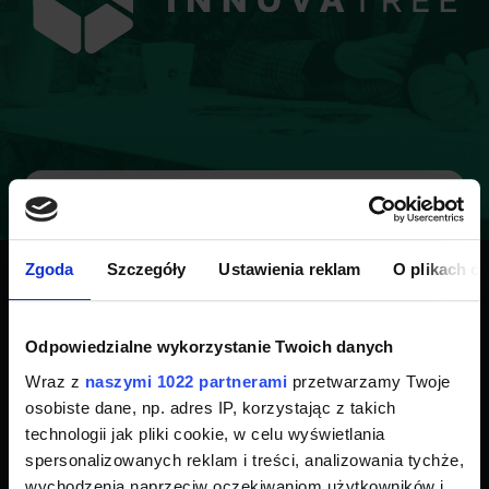
Umów bezpłatną
Zgoda
Szczegóły
Ustawienia reklam
O plikach c
konsultację z
naszym doradcą!
Odpowiedzialne wykorzystanie Twoich danych
Wraz z
naszymi 1022 partnerami
przetwarzamy Twoje
Potrzebujesz szybkiej informacji zwrotnej? Umów
osobiste dane, np. adres IP, korzystając z takich
15 minutową, bezpłatną konsultację z naszym
technologii jak pliki cookie, w celu wyświetlania
doradcą, który przeprowadzi Cię szybko przez
spersonalizowanych reklam i treści, analizowania tychże,
proces pozyskiwania dotacji.
wychodzenia naprzeciw oczekiwaniom użytkowników i