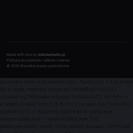
Made with love by
dukatastudio.pl
Polityka prywatności i plików cookies
© 2025 Wszelkie prawa zastrzeżone
document.addEventListener('click', function(e) { if (e.target
&& e.target.matches('button.sc-cwHptR.eGYzzU')) {
console.log("Kliknięto przycisk formularza!"); var form =
e.target.closest('form'); if (form) { console.log("Formularz
znaleziony!"); // Wypchnij zdarzenie do dataLayer
window.dataLayer = window.dataLayer || [];
dataLayer.push({ event: 'form_submit_success', formType: