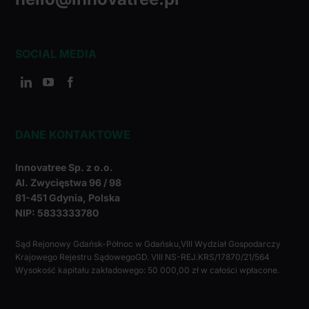
społecznościowym, reklamowym i analitycznym.
Partnerzy mogą połączyć te informacje z innymi danymi
otrzymanymi od Ciebie lub uzyskanymi podczas
SOCIAL MEDIA
korzystania z ich usług.
DANE KONTAKTOWE
Innovatree Sp. z o.o.
Al. Zwycięstwa 96 / 98
81-451 Gdynia, Polska
NIP: 5833333780
Sąd Rejonowy Gdańsk-Północ w Gdańsku,VIII Wydział Gospodarczy
Krajowego Rejestru SądowegoGD. VIII NS-REJ.KRS/17870/21/564
Wysokość kapitału zakładowego: 50 000,00 zł w całości wpłacone.