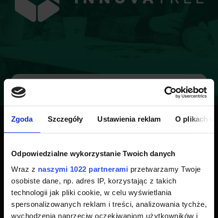
Umów bezpłatną
Zgoda
Szczegóły
Ustawienia reklam
O plikach c
konsultację z
naszym doradcą!
Odpowiedzialne wykorzystanie Twoich danych
Wraz z
naszymi 1022 partnerami
przetwarzamy Twoje
Potrzebujesz szybkiej informacji zwrotnej? Umów
osobiste dane, np. adres IP, korzystając z takich
15 minutową, bezpłatną konsultację z naszym
technologii jak pliki cookie, w celu wyświetlania
doradcą, który przeprowadzi Cię szybko przez
proces pozyskiwania dotacji.
spersonalizowanych reklam i treści, analizowania tychże,
wychodzenia naprzeciw oczekiwaniom użytkowników i