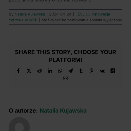
By
Natalia Kujawska
|
2024-04-24
|
FESL 1.8 Innowacje
Czy
cyfrowe w MŚP
|
Możliwość komentowania
została wyłączona
został
określony
minimalny
okres
realizacji
SHARE THIS STORY, CHOOSE YOUR
projektu?
PLATFORM!
Facebook
X
Reddit
LinkedIn
WhatsApp
Telegram
Tumblr
Pinterest
Vk
Xing
Email
O autorze:
Natalia Kujawska