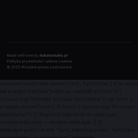
Made with love by
dukatastudio.pl
Polityka prywatności i plików cookies
© 2025 Wszelkie prawa zastrzeżone
document.addEventListener('click', function(e) { if (e.target
&& e.target.matches('button.sc-cwHptR.eGYzzU')) {
console.log("Kliknięto przycisk formularza!"); var form =
e.target.closest('form'); if (form) { console.log("Formularz
znaleziony!"); // Wypchnij zdarzenie do dataLayer
window.dataLayer = window.dataLayer || [];
dataLayer.push({ event: 'form_submit_success', formType:
'consultation' }); console.log("Zdarzenie