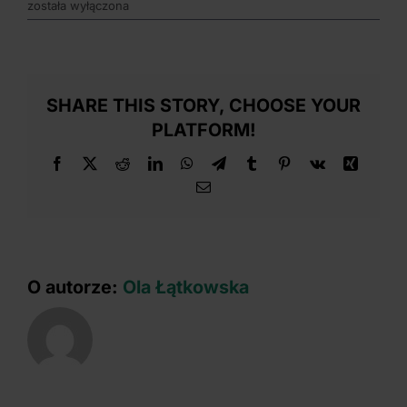
w
została wyłączona
ramach
projekt
możliw
jest
zakup
SHARE THIS STORY, CHOOSE YOUR
nieruch
PLATFORM!
zabudo
Facebook
X
Reddit
LinkedIn
WhatsApp
Telegram
Tumblr
Pinterest
Vk
Xing
Email
O autorze:
Ola Łątkowska