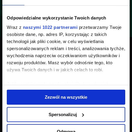
Odpowiedzialne wykorzystanie Twoich danych
Wraz z
naszymi 1022 partnerami
przetwarzamy Twoje
osobiste dane, np. adres IP, korzystając z takich
technologii jak pliki cookie, w celu wyświetlania
Umów bezpłatną
spersonalizowanych reklam i treści, analizowania tychże,
wychodzenia naprzeciw oczekiwaniom użytkowników i
konsultację z
rozwoju produktów. Masz wybór odnośnie tego, kto
naszym doradcą!
używa Twoich danych i w jakich celach to robi.
Jeśli wyrazisz na to zgodę, chcielibyśmy również:
Potrzebujesz szybkiej informacji zwrotnej? Umów
Gromadzić dane dotyczące Twojej lokalizacji
15 minutową, bezpłatną konsultację z naszym
Zezwól na wszystkie
doradcą, który przeprowadzi Cię szybko przez
geograficznej z dokładnością nawet do kilku metrów
proces pozyskiwania dotacji.
Identyfikować Twoje urządzenie, aktywnie
analizując charakteryzującego je zbiory danych
Spersonalizuj
(fingerprinting, czyli wirtualny odcisk palca)
UMÓW SIĘ NA BEZPŁATNE KONSULTACJE
Dowiedz się więcej odnośnie tego, jak Twoje osobiste
Odmowa