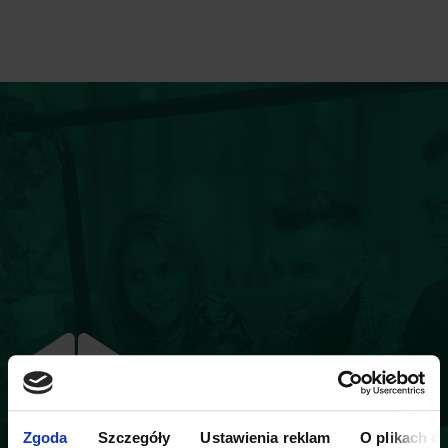
Zgoda
Szczegóły
Ustawienia reklam
O plikach c