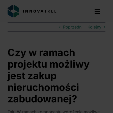
Przejdź
do
Toggl
zawartości
Navig
Poprzedni
Kolejny
ZNAJDŹ DOTACJE
USŁUGI
Czy w ramach
O NAS
projektu możliwy
jest zakup
DOŚWIADCZENIE
nieruchomości
BLOG
zabudowanej?
BEZPŁATNA KONSULTACJA
Tak. W ramach komponentu wdrożenie możliwe