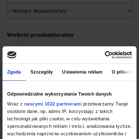
Wielkość przedsiębiorstwa
MŚP - do 249 pracowników
Duże - od 250 pracowników
Zgoda
Szczegóły
Ustawienia reklam
O plikach c
Odpowiedzialne wykorzystanie Twoich danych
Wraz z
naszymi 1022 partnerami
przetwarzamy Twoje
osobiste dane, np. adres IP, korzystając z takich
technologii jak pliki cookie, w celu wyświetlania
spersonalizowanych reklam i treści, analizowania tychże,
wychodzenia naprzeciw oczekiwaniom użytkowników i