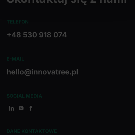
Wykorzystujemy pliki cookie do spersonalizowania treści
i reklam, aby oferować funkcje społecznościowe i
TELEFON
analizować ruch w naszej witrynie. Informacje o tym, jak
korzystasz z naszej witryny, udostępniamy partnerom
+48 530 918 074
społecznościowym, reklamowym i analitycznym.
Partnerzy mogą połączyć te informacje z innymi danymi
otrzymanymi od Ciebie lub uzyskanymi podczas
E-MAIL
korzystania z ich usług.
hello@innovatree.pl
SOCIAL MEDIA
DANE KONTAKTOWE