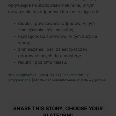
wpływające na środowisko naturalne, w tym
rozwiązania bezodpadowe lub zmierzające do:
redukcji powstawania odpadów, w tym
zmniejszenia ilości ścieków;
oszczędności surowców, w tym zużycia
wody;
zmniejszenia ilości zanieczyszczeń
odprowadzanych do atmosfery;
redukcji poziomu hałasu.
By
Ola Łątkowska
|
2024-03-19
|
Podkarpackie 1.03.
Jakie
przygraniczne
|
Możliwość komentowania
została wyłączona
są
przykłady
rozwiązań
proekologicznych
preferowanych
SHARE THIS STORY, CHOOSE YOUR
w
PLATFORM!