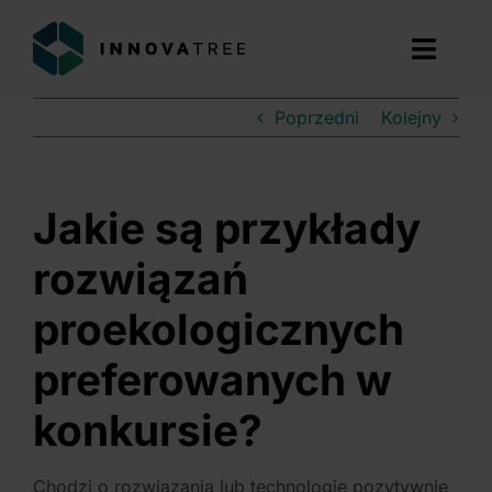
Przejdź
do
Toggl
zawartości
Navig
Poprzedni
Kolejny
ZNAJDŹ DOTACJE
USŁUGI
Jakie są przykłady
O NAS
rozwiązań
proekologicznych
DOŚWIADCZENIE
preferowanych w
BLOG
konkursie?
BEZPŁATNA KONSULTACJA
Chodzi o rozwiązania lub technologie pozytywnie