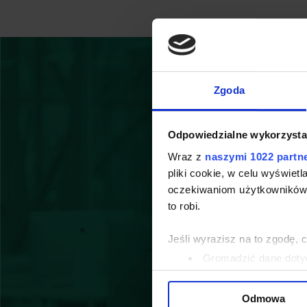
Zgoda
Odpowiedzialne wykorzysta
Wraz z
naszymi 1022 partn
pliki cookie, w celu wyświet
oczekiwaniom użytkowników i
to robi.
Jeśli wyrazisz na to zgodę, 
Gromadzić dane dotyc
Identyfikować Twoje u
wirtualny odcisk palca)
Odmowa