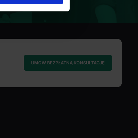
sne preferencje w
sekcji
j chwili.
ołecznościowe i analizować
artnerom społecznościowym,
anymi od Ciebie lub
UMÓW BEZPŁATNĄ KONSULTACJĘ