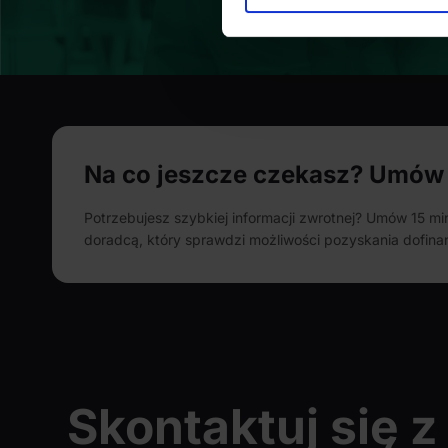
Dowiedz się więcej odnośnie
szczegółów
. W Deklaracji 
Wykorzystujemy pliki cookie 
ruch w naszej witrynie. Inf
reklamowym i analitycznym. 
uzyskanymi podczas korzysta
Na co jeszcze czekasz? Umów 
Potrzebujesz szybkiej informacji zwrotnej? Umów 15 m
doradcą, który sprawdzi możliwości pozyskania dofinan
Skontaktuj się z