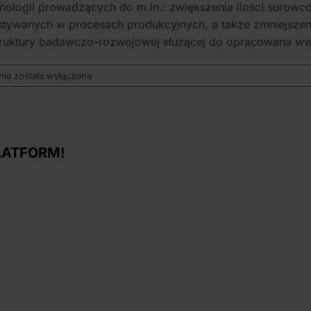
ologii prowadzących do m.in.: zwiększenia ilości surow
stywanych w procesach produkcyjnych, a także zmniejszen
truktury badawczo-rozwojowej służącej do opracowana ww.
Czy
nia
została wyłączona
konieczne
jest
prowadzenie
prac
badawczo-
LATFORM!
rozwojowych?