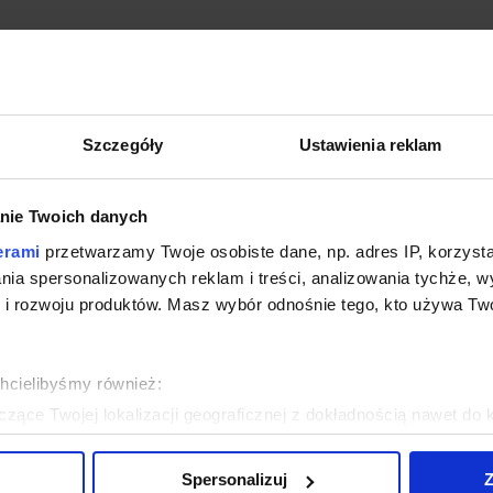
Szczegóły
Ustawienia reklam
nie Twoich danych
erami
przetwarzamy Twoje osobiste dane, np. adres IP, korzystaj
lania spersonalizowanych reklam i treści, analizowania tychże,
 rozwoju produktów. Masz wybór odnośnie tego, kto używa Twoi
chcielibyśmy również:
zące Twojej lokalizacji geograficznej z dokładnością nawet do 
rządzenie, aktywnie analizując charakteryzującego je zbiory dany
Spersonalizuj
Z