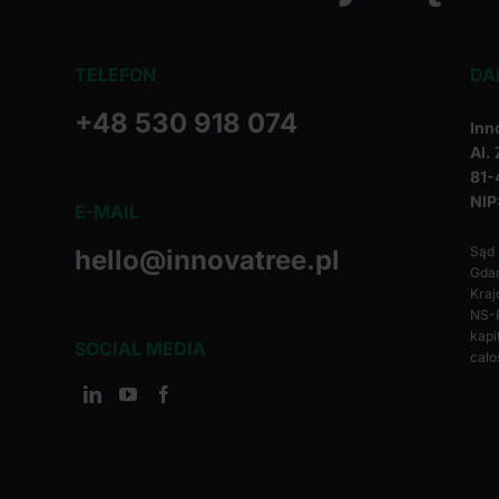
TELEFON
DA
+48 530 918 074
Inn
Al.
81-
NIP
E-MAIL
Sąd
hello@innovatree.pl
Gdań
Kraj
NS-
kapi
SOCIAL MEDIA
cało