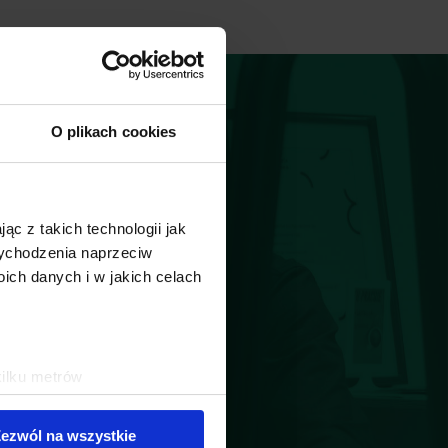
O plikach cookies
ąc z takich technologii jak
 wychodzenia naprzeciw
ch danych i w jakich celach
kilku metrów
ch (fingerprinting, czyli
ezwól na wszystkie