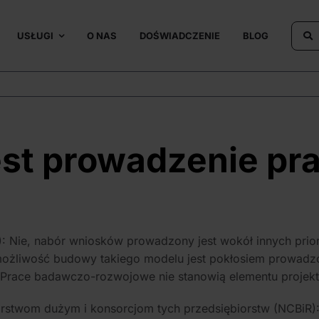
USŁUGI
O NAS
DOŚWIADCZENIE
BLOG
est prowadzenie pr
ie, nabór wniosków prowadzony jest wokół innych priory
możliwość budowy takiego modelu jest pokłosiem prowad
 Prace badawczo-rozwojowe nie stanowią elementu projekt
twom dużym i konsorcjom tych przedsiębiorstw (NCBiR): 