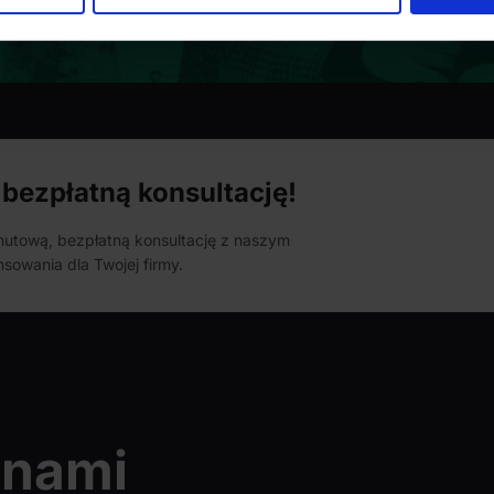
 tego, jak Twoje osobiste dane są przetwarzane oraz ustaw wła
plików cookie możesz zmienić lub wycofać swoją zgodę w dowolne
do spersonalizowania treści i reklam, aby oferować funkcje sp
ormacje o tym, jak korzystasz z naszej witryny, udostępniamy p
Partnerzy mogą połączyć te informacje z innymi danymi otrzym
nia z ich usług.
bezpłatną konsultację!
inutową, bezpłatną konsultację z naszym
sowania dla Twojej firmy.
 nami