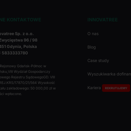
NE KONTAKTOWE
INNOVATREE
ovatree Sp. z o.o.
O nas
 Zwycięstwa 96 / 98
451 Gdynia, Polska
Blog
: 5833333780
Case study
 Rejonowy Gdańsk-Północ w
sku,VIII Wydział Gospodarczy
Wyszukiwarka dofina
owego Rejestru SądowegoGD. VIII
REJ.KRS/17870/21/564 Wysokość
Kariera
tału zakładowego: 50 000,00 zł w
REKRUTUJEMY
ści wpłacone.