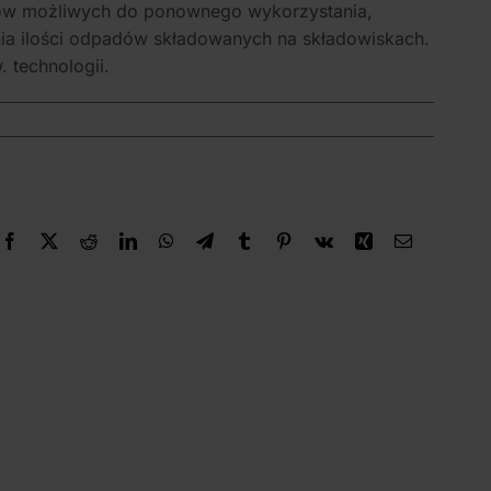
ców możliwych do ponownego wykorzystania,
ia ilości odpadów składowanych na składowiskach.
 technologii.
Facebook
X
Reddit
LinkedIn
WhatsApp
Telegram
Tumblr
Pinterest
Vk
Xing
Email